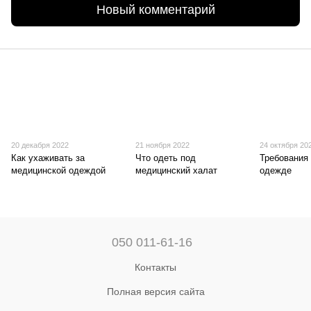
Новый комментарий
20 декабря 2022
21 ноября 2022
24 октября 20
Как ухаживать за
Что одеть под
Требования
медицинской одеждой
медицинский халат
одежде
050 011-61-16
Контакты
Полная версия сайта