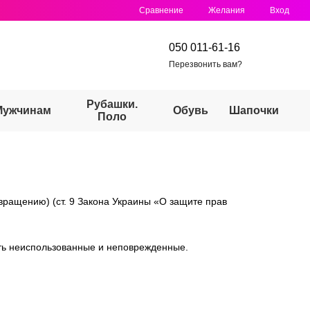
Сравнение
Желания
Вход
050 011-61-16
Перезвонить вам?
Рубашки.
Мужчинам
Обувь
Шапочки
Поло
вращению) (ст. 9 Закона Украины «О защите прав
сть неиспользованные и неповрежденные.