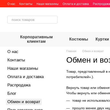
Перейти к основному контенту
О нас
Контакты
Наши магазины
Оплата и доставка
Распродаж
Корпоративным
Костюмы
Куртки
клиентам
О нас
Главная
Обмен и возврат
Обмен и во
Контакты
Наши магазины
Товар, представленный в 
Оплата и доставка
потребителей».).
Распродажа
Вернуть товар или обменя
Блог
Чтобы вернуть или обменят
товар не использовался
Обмен и возврат
прошло менее двух не