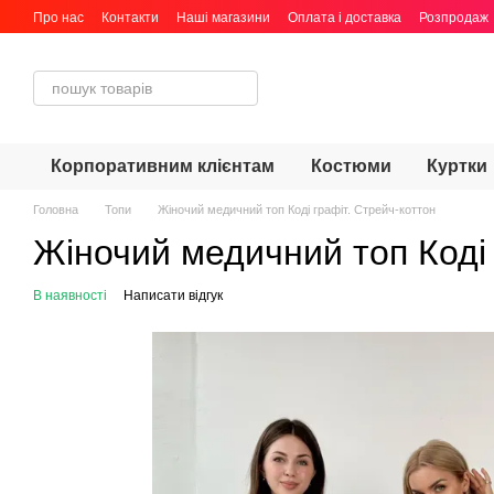
Перейти до основного контенту
Про нас
Контакти
Наші магазини
Оплата і доставка
Розпродаж
Корпоративним клієнтам
Костюми
Куртки
Головна
Топи
Жіночий медичний топ Коді графіт. Стрейч-коттон
Жіночий медичний топ Коді 
В наявності
Написати відгук