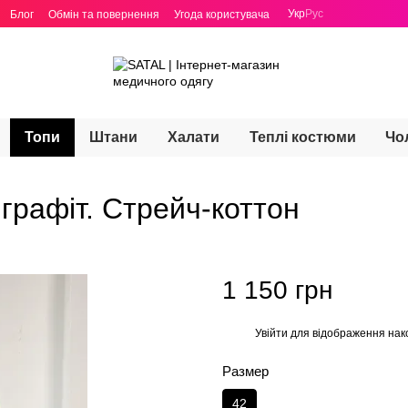
Укр
Рус
Блог
Обмін та повернення
Угода користувача
Топи
Штани
Халати
Теплі костюми
Чо
графіт. Стрейч-коттон
1 150 грн
Увійти
для відображення нак
%
Размер
42