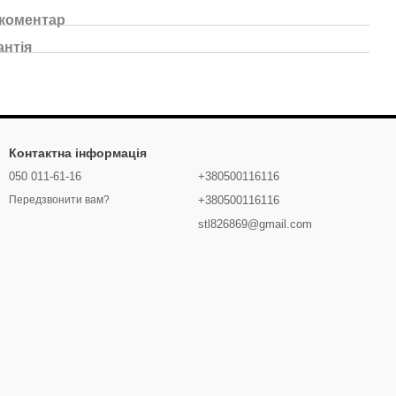
 коментар
антія
Контактна інформація
050 011-61-16
+380500116116
+380500116116
Передзвонити вам?
stl826869@gmail.com