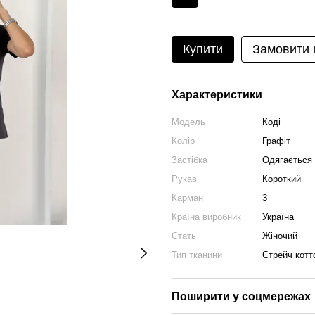
Купити
Замовити
Характеристики
Модель
Коді
Колір
Графіт
Застібка
Одягається 
Рукав
Короткий
Карман
3
Країна виробник
Україна
Стать
Жіночий
Тип тканини
Стрейч котт
Поширити у соцмережах