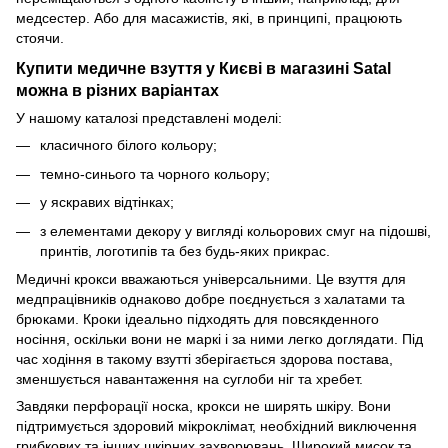
медсестер. Або для масажистів, які, в принципі, працюють
стоячи.
Купити медичне взуття у Києві в магазині Satal
можна в різних варіантах
У нашому каталозі представлені моделі:
класичного білого кольору;
темно-синього та чорного кольору;
у яскравих відтінках;
з елементами декору у вигляді кольорових смуг на підошві,
принтів, логотипів та без будь-яких прикрас.
Медичні крокси вважаються універсальними. Це взуття для
медпрацівників однаково добре поєднується з халатами та
брюками. Кроки ідеально підходять для повсякденного
носіння, оскільки вони не маркі і за ними легко доглядати. Під
час ходіння в такому взутті зберігається здорова постава,
зменшується навантаження на суглоби ніг та хребет.
Завдяки перфорації носка, крокси не ширять шкіру. Вони
підтримується здоровий мікроклімат, необхідний виключення
грибкових та інших шкірних захворювань. Широкий мисок та