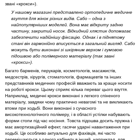
звані «крокси»).
У нашому магазині представлено ортопедичне медичне
взуття для жінок різних видів. Сабо – одна з
найпопулярніших моделей. Вона має відкриту задню
частину, закритий носок. Відкидний хлястик допомагає
забезпечити надійнішу фіксацію. Однак і в піднятому
стані він гармонійно вписується в загальний вигляд. Сабо
можуть бути виконані зі шкіряним верхом і гумовою
підошвою або полімерного матеріалу (так звані
«крокси»).
Багато барменів, перукарів, косметологів, масажистів,
медсестрів, хірургів, стоматологів, фармацевтів та інших
представників медичних професій вважають за краще носити
на роботі крокси. Цьому сприяє кілька переваг цього взуття.
Наприклад, медичні крокси виконані з легкого спіненого
матеріалу, завдяки чому практично невагомі та не викликають
втоми при ходьбі. Вони виконані з сучасного
високотехнологічного полімеру, і в області устілки набувають
форми стопи під час носіння. Товста підошва досить пружна і
має амортизаційний ефект, гасячи ударні навантаження при
ходьбі. Це особливо актуально для фахівців, які часто
переміщаються з одного кабінету в інший, наприклад, для