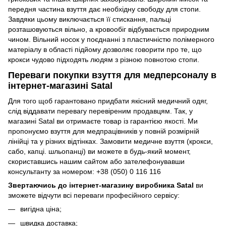
передня частина взуття дає необхідну свободу для стопи.
Завдяки цьому виключається її стискання, пальці
розташовуються вільно, а кровообіг відбувається природним
чином. Вільний носок у поєднанні з пластичністю полімерного
матеріалу в області підйому дозволяє говорити про те, що
крокси чудово підходять людям з різною повнотою стопи.
Переваги покупки взуття для медперсоналу в
інтернет-магазині Satal
Для того щоб гарантовано придбати якісний медичний одяг,
слід віддавати перевагу перевіреним продавцям. Так, у
магазині Satal ви отримаєте товар із гарантією якості. Ми
пропонуємо взуття для медпрацівників у повній розмірній
лінійці та у різних відтінках. Замовити медичне взуття (крокси,
сабо, капці. шльопанці) ви можете в будь-який момент,
скориставшись нашим сайтом або зателефонувавши
консультанту за номером:
+38 (050) 0 116 116
Звертаючись до інтернет-магазину виробника Satal
ви
зможете відчути всі переваги професійного сервісу:
вигідна ціна;
швидка доставка;