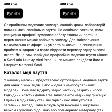
волошка 41
480 грн
480 грн
Купити
Купити
Співробітники медичних закладів, салонів краси, лабораторій
повинні мати спеціальне взуття. Це особливо важливо, коли
специфіка професії зумовлює роботу стоячи чи постійне
переміщення межах робочого закладу. Для забезпечення
максимально комфортних умов та виключення виникнення
проблем зі здоров’ям варто віддавати перевагу одягу високої
якості. Якщо вам необхідне професійне медичне взуття жіноче
в Києві або іншому місті України, ви можете придбати його в
інтернет-магазині Satal.
Каталог мед взуття
У нашому магазині представлено ортопедичне медичне взуття
для жінок різних видів. Сабо – одна з найпопулярніших
моделей. Вона має відкриту задню частину, закритий носок.
Відкидний хлястик допомагає забезпечити надійнішу фіксацію.
Однак і в піднятому стані він гармонійно вписується в
загальний вигляд. Сабо можуть бути виконані зі шкіряним
верхом і гумовою підошвою або полімерного матеріалу (так