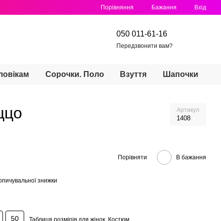
Порівняння
Бажання
Вхід
050 011-61-16
Передзвонити вам?
ловікам
Сорочки. Поло
Взуття
Шапочки
ццо
Артикул
1408
Порівняти
В бажання
опичувальної знижки
50
Таблиця розмірів для жінок. Костюм