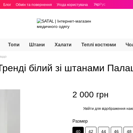
Укр
Рус
Блог
Обмін та повернення
Угода користувача
Топи
Штани
Халати
Теплі костюми
Чо
аццо
ренді білий зі штанами Пала
2 000 грн
Увійти
для відображення нак
%
Размер
40
42
44
46
48