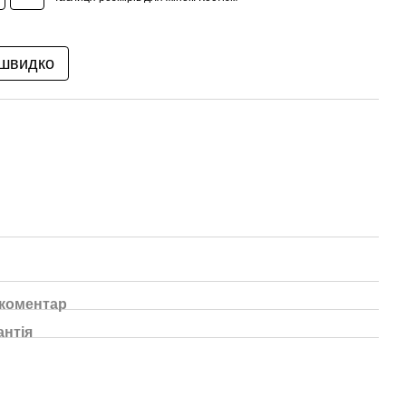
 швидко
 коментар
антія