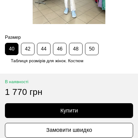
Размер
40
42
44
46
48
50
Таблиця розмірів для жінок. Костюм
В наявності
1 770 грн
Купити
Замовити швидко