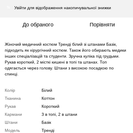
Увійти
для відображення накопичувальної знижки
%
До обраного
Порівняти
Жіночий медичний костюм Тренді білий зі штанами Базік,
підходить як хірургічний костюм. Також його обирають медики
інших спеціалізацій та студенти. Зручна куліка під грудьми.
Рукав короткий, 2 місткі кишені в топі та штанах. Топ
одягається через голову. Штани з високою посадкою по
спинці.
Колір
Білий
Тканина
Коттон
Рукав
Короткий
Кармани
3 в топі, 2 в штани
Штани
Базік
Модель
Тренді