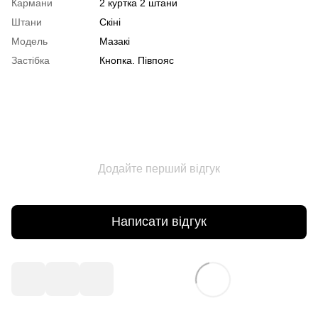
Кармани
2 куртка 2 штани
Штани
Скіні
Модель
Мазакі
Застібка
Кнопка. Півпояс
Додайте перший відгук
Написати відгук