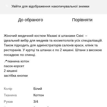
Увійти
для відображення накопичувальної знижки
%
До обраного
Порівняти
Жіночий медичний костюм Мазакі зі штанами Скіні –
ідеальний вибір для медиків та косметологів усіх спеціалізацій.
Також підходить для адміністраторів салонів краси, клінік та
ресторанів. У куртці та штанах є по 2 кишені. Штани з високою
посадкою по спинці.
📍тканина котон
пасок-корсет
2 кишені
застібка кнопки
Колір
Білий
Тканина
Коттон
Рукав
3/4