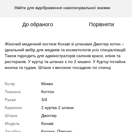
Увійти
для відображення накопичувальної знижки
%
До обраного
Порівняти
Жіночий медичний костюм Кохаві зі штанами Джоггер котон –
ідеальний вибір для медиків та косметологів усіх спеціалізацій.
Також підходить для адміністраторів салонів краси, клінік та
ресторанів. У куртці та штанах є по 2 кишені. У Куртці потайна
кнопка та гудзик. Штани з високою посадкою по спинці.
Колір
Мокко
Тканина
Коттон
Рукав
3/4
Кармани
2 куртка 2 штани
Штани
Джоггер
Модель
Кохаві
Застібка
Кнопка. Півпояс