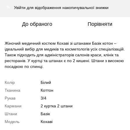
Увійти
для відображення накопичувальної знижки
%
До обраного
Порівняти
Жіночий медичний костюм Кохаві зі штанами Базік котон –
ідеальний вибір для медиків та косметологів усіх спеціалізацій.
Також підходить для адміністраторів салонів краси, клінік та
ресторанів. У куртці та штанах є по 2 кишені. Штани з високою
посадкою по спинці.
Колір
Білий
Тканина
Коттон
Рукав
3/4
Кармани
2 куртка 2 штани
Штани
Базік
Модель
Кохаві