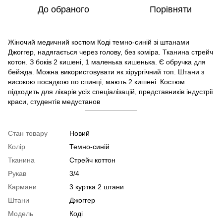
До обраного
Порівняти
Жіночий медичний костюм Коді темно-синій зі штанами
Джоггер, надягається через голову, без коміра. Тканина стрейч
котон. З боків 2 кишені, 1 маленька кишенька. Є обручка для
бейжда. Можна використовувати як хірургічний топ. Штани з
високою посадкою по спинці, мають 2 кишені. Костюм
підходить для лікарів усіх спеціалізацій, представників індустрії
краси, студентів медустанов
Стан товару
Новий
Колір
Темно-синій
Тканина
Стрейч коттон
Рукав
3/4
Кармани
3 куртка 2 штани
Штани
Джоггер
Модель
Коді