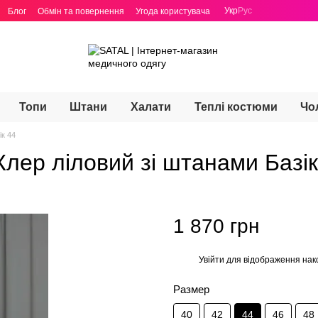
Укр
Рус
Блог
Обмін та повернення
Угода користувача
Топи
Штани
Халати
Теплі костюми
Чо
ік 44
лер ліловий зі штанами Базік
1 870 грн
Увійти
для відображення нак
%
Размер
40
42
44
46
48