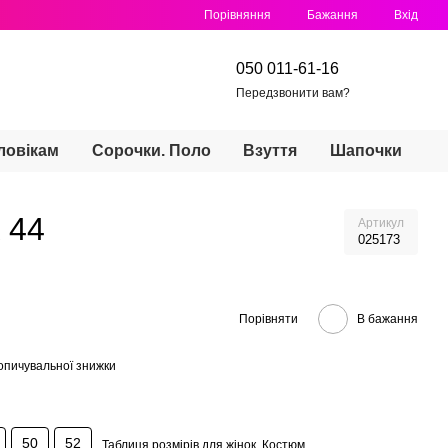
Порівняння
Бажання
Вхід
050 011-61-16
Передзвонити вам?
ловікам
Сорочки. Поло
Взуття
Шапочки
 44
Артикул
025173
Порівняти
В бажання
опичувальної знижки
50
52
Таблиця розмірів для жінок. Костюм