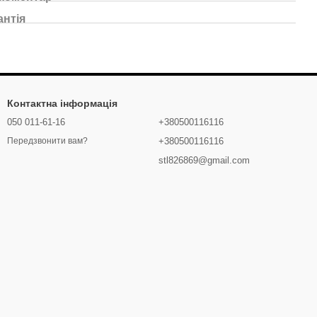
антія
Контактна інформація
050 011-61-16
+380500116116
+380500116116
Передзвонити вам?
stl826869@gmail.com