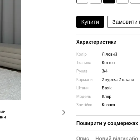
Купити
Замовити
Характеристики
Колір
Ліловий
Тканина
Коттон
Рукав
3/4
Кармани
2 куртка 2 штани
Штани
Базік
Модель
Клер
Застібка
Кнопка
Поширити у соцмережах
Опис
Новий відгук або