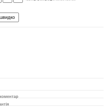
 швидко
 коментар
антія