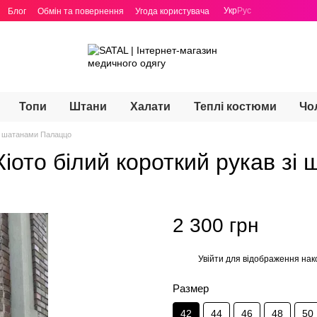
Укр
Рус
Блог
Обмін та повернення
Угода користувача
Топи
Штани
Халати
Теплі костюми
Чо
зі шатанами Палаццо
іото білий короткий рукав зі
2 300 грн
Увійти
для відображення нак
%
Размер
42
44
46
48
50