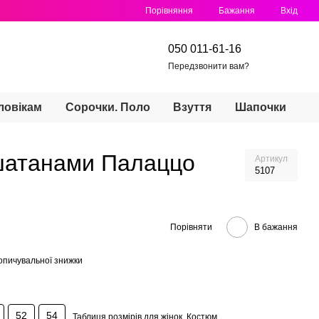
Порівняння
Бажання
Вхід
050 011-61-16
Передзвонити вам?
ловікам
Сорочки. Поло
Взуття
Шапочки
 шатанами Палаццо
Артикул
5107
Порівняти
В бажання
опичувальної знижки
52
54
Таблиця розмірів для жінок. Костюм