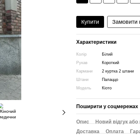
Купити
Замовити
Характеристики
Колір
Білий
Рукав
Короткий
Кармани
2 куртка 2 штани
Штани
Палаццо
Модель
Кіото
Поширити у соцмережах
Опис
Новий відгук або
Доставка
Оплата
Гар