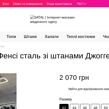
Укр
Рус
Блог
Обмін та повернення
Угода користувача
Топи
Штани
Халати
Теплі костюми
Чо
ггер
енсі сталь зі штанами Джогг
2 070 грн
Увійти
для відображення нак
%
Размер
42
44
46
48
50