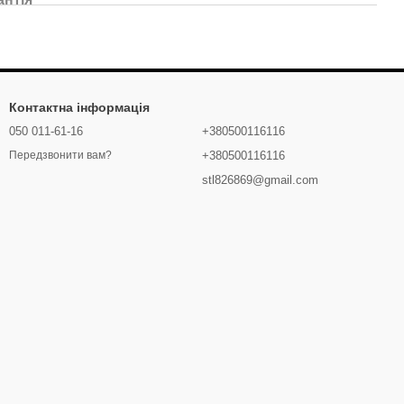
Контактна інформація
050 011-61-16
+380500116116
+380500116116
Передзвонити вам?
stl826869@gmail.com