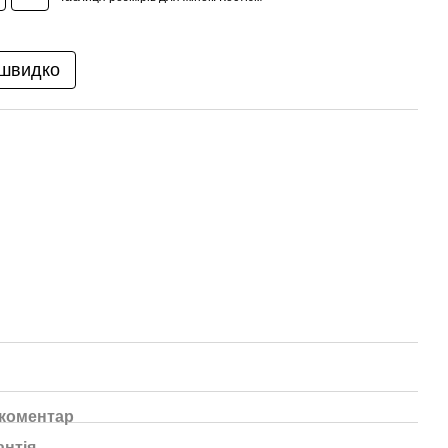
 швидко
 коментар
антія