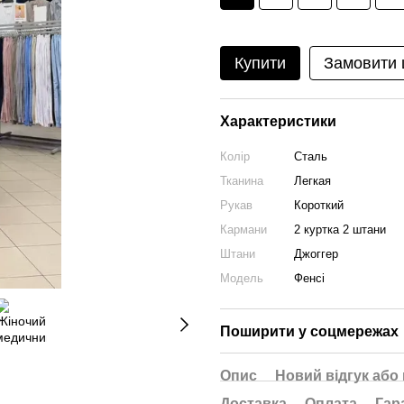
Купити
Замовити
Характеристики
Колір
Сталь
Тканина
Легкая
Рукав
Короткий
Кармани
2 куртка 2 штани
Штани
Джоггер
Модель
Фенсі
Поширити у соцмережах
Опис
Новий відгук або
Доставка
Оплата
Гар