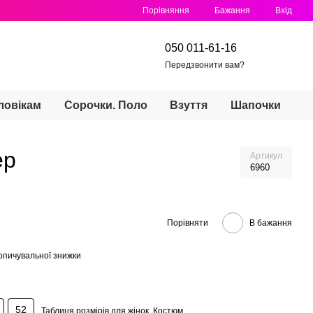
Порівняння
Бажання
Вхід
050 011-61-16
Передзвонити вам?
ловікам
Сорочки. Поло
Взуття
Шапочки
ер
Артикул
6960
Порівняти
В бажання
опичувальної знижки
52
Таблиця розмірів для жінок. Костюм