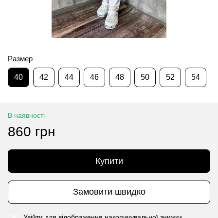
Размер
40
42
44
46
48
50
52
54
В наявності
860 грн
Купити
Замовити швидко
Увійти
для відображення накопичувальної знижки
%