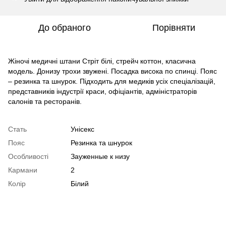
До обраного
Порівняти
Жіночі медичні штани Стріт білі, стрейч коттон, класична
модель. Донизу трохи звужені. Посадка висока по спинці. Пояс
– резинка та шнурок. Підходить для медиків усіх спеціалізацій,
представників індустрії краси, офіціантів, адміністраторів
салонів та ресторанів.
Стать
Унісекс
Пояс
Резинка та шнурок
Особливості
Зауженные к низу
Кармани
2
Колір
Білий