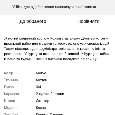
Увійти
для відображення накопичувальної знижки
%
До обраного
Порівняти
Жіночий медичний костюм Кохаві зі штанами Джоггер котон –
ідеальний вибір для медиків та косметологів усіх спеціалізацій.
Також підходить для адміністраторів салонів краси, клінік та
ресторанів. У куртці та штанах є по 2 кишені. У Куртці потайна
кнопка та гудзик. Штани з високою посадкою по спинці.
Колір
Мокко
Тканина
Коттон
Рукав
3/4
Кармани
2 куртка 2 штани
Штани
Джоггер
Модель
Кохаві
Застібка
Кнопка. Півпояс