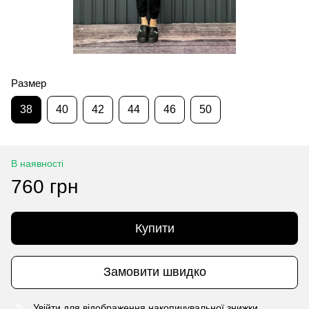
Размер
38
40
42
44
46
50
В наявності
760 грн
Купити
Замовити швидко
Увійти
для відображення накопичувальної знижки
%