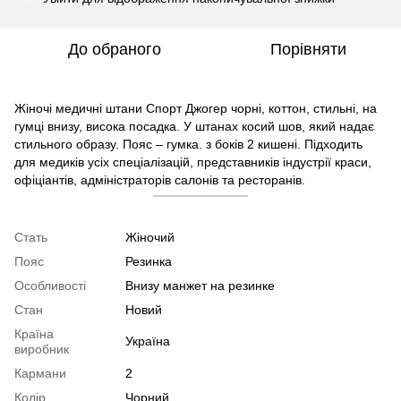
До обраного
Порівняти
Жіночі медичні штани Спорт Джогер чорні, коттон, стильні, на
гумці внизу, висока посадка. У штанах косий шов, який надає
стильного образу. Пояс – гумка. з боків 2 кишені. Підходить
для медиків усіх спеціалізацій, представників індустрії краси,
офіціантів, адміністраторів салонів та ресторанів.
Стать
Жіночий
Пояс
Резинка
Особливості
Внизу манжет на резинке
Стан
Новий
Країна
Україна
виробник
Кармани
2
Колір
Чорний