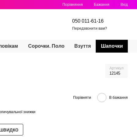
Порівняння
Бажання
Вхід
050 011-61-16
Передзвонити вам?
ловікам
Сорочки. Поло
Взуття
Шапочки
Артикул
12145
Порівняти
В бажання
опичувальної знижки
 швидко