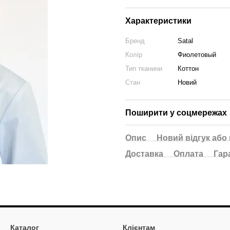
Характеристики
Бренд
Satal
Колір
Фиолетовый
Тип тканини
Коттон
Стан
Новий
Поширити у соцмережах
Опис
Новий відгук або
Доставка
Оплата
Гар
Каталог
Клієнтам