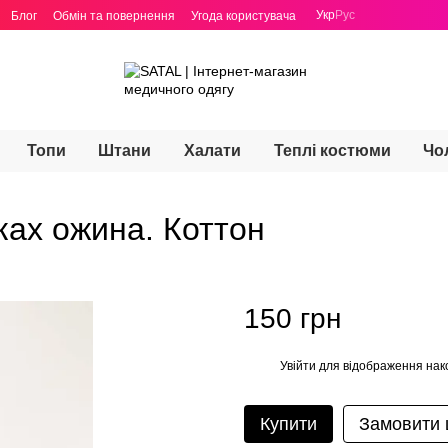
Укр
Рус
Блог
Обмін та повернення
Угода користувача
Топи
Штани
Халати
Теплі костюми
Чо
ках ожина. Коттон
150 грн
Увійти
для відображення нак
%
Купити
Замовити