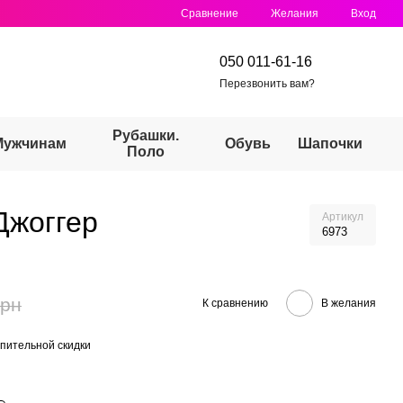
Сравнение
Желания
Вход
050 011-61-16
Перезвонить вам?
Рубашки.
Мужчинам
Обувь
Шапочки
Поло
Джоггер
Артикул
6973
грн
К сравнению
В желания
пительной скидки