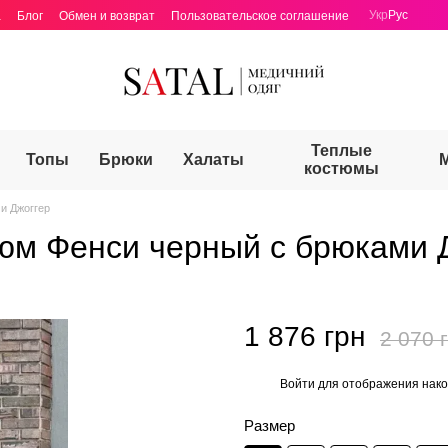
Укр
Рус
а
Блог
Обмен и возврат
Пользовательское соглашение
Теплые
Топы
Брюки
Халаты
костюмы
и Джоггер
юм Фенси черный с брюками 
1 876 грн
2 070 
Войти
для отображения нако
%
Размер