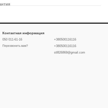
антия
Контактная информация
050 011-61-16
+380500116116
+380500116116
Перезвонить вам?
stl826869@gmail.com