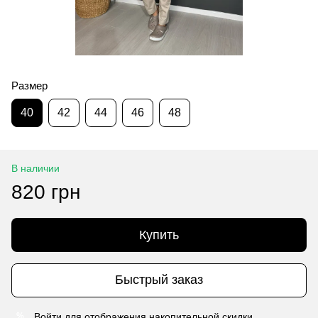
Размер
40
42
44
46
48
В наличии
820 грн
Купить
Быстрый заказ
Войти
для отображения накопительной скидки
%