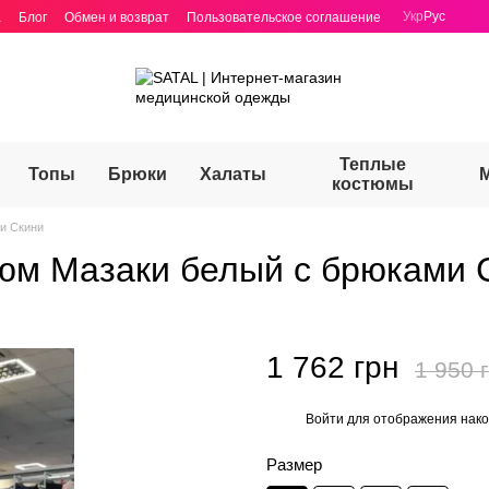
Укр
Рус
а
Блог
Обмен и возврат
Пользовательское соглашение
Теплые
Топы
Брюки
Халаты
костюмы
и Скини
юм Мазаки белый с брюками 
1 762 грн
1 950 
Войти
для отображения нако
%
Размер