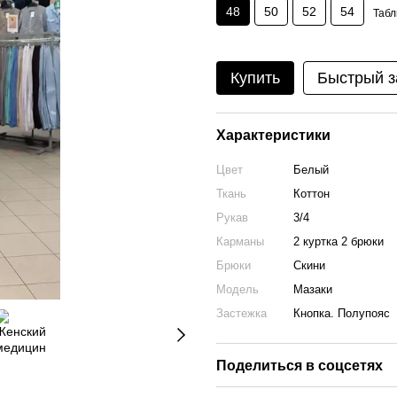
48
50
52
54
Табл
Купить
Быстрый з
Характеристики
Цвет
Белый
Ткань
Коттон
Рукав
3/4
Карманы
2 куртка 2 брюки
Брюки
Скини
Модель
Мазаки
Застежка
Кнопка. Полупояс
Поделиться в соцсетях