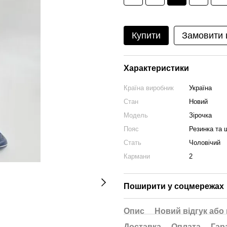
Купити
Замовити
Характеристики
Країна виробник
Україна
Стан
Новий
Модель
Зірочка
Пояс
Резинка та 
Стать
Чоловічий
Кармани
2
Поширити у соцмережах
Опис
Новий відгук або
Доставка
Оплата
Гар