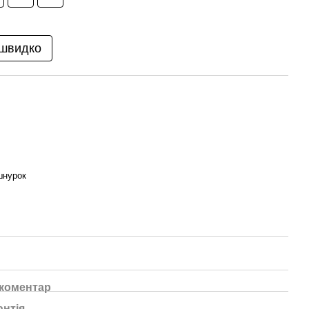
 швидко
шнурок
 коментар
антія