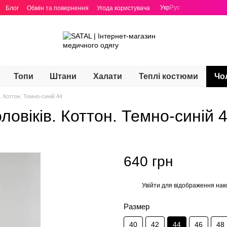
Укр
Рус
Блог
Обмін та повернення
Угода користувача
Топи
Штани
Халати
Теплі костюми
Чо
. Коттон. Темно-синій 44
ловіків. Коттон. Темно-синій 
640 грн
Увійти
для відображення нак
%
Размер
40
42
44
46
48