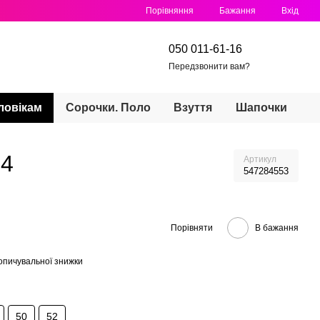
Порівняння
Бажання
Вхід
050 011-61-16
Передзвонити вам?
ловікам
Сорочки. Поло
Взуття
Шапочки
44
Артикул
547284553
Порівняти
В бажання
опичувальної знижки
50
52