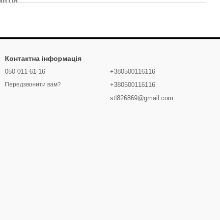
Контактна інформація
050 011-61-16
+380500116116
+380500116116
Передзвонити вам?
stl826869@gmail.com