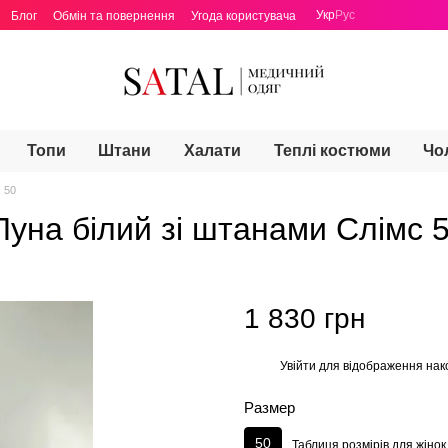
Укр
Рус
Блог
Обмін та повернення
Угода користувача
Топи
Штани
Халати
Теплі костюми
Чо
 50
уна білий зі штанами Слімс 
1 830 грн
Увійти
для відображення нак
%
Размер
50
Таблиця розмірів для жінок