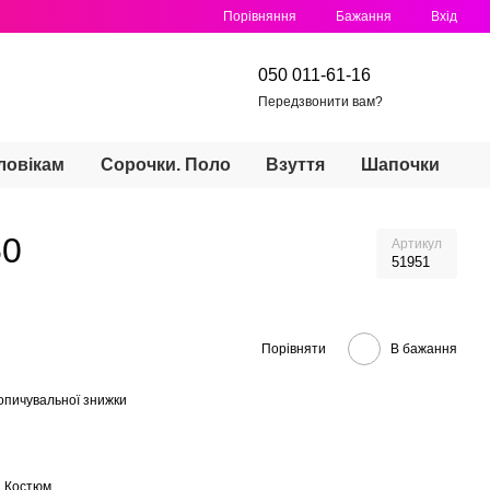
Порівняння
Бажання
Вхід
050 011-61-16
Передзвонити вам?
ловікам
Сорочки. Поло
Взуття
Шапочки
50
Артикул
51951
Порівняти
В бажання
опичувальної знижки
. Костюм