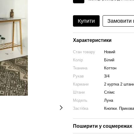
Купити
Замовити
Характеристики
Стан товару
Новий
Колір
Білий
Тканина
Коттон
Рукав
3/4
Кармани
2 куртка 2 штан
Штани
Слімс
Модель
Луна
Застібка
Кнопки. Прихова
Поширити у соцмережах