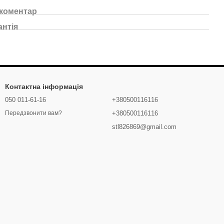
 коментар
антія
Контактна інформація
050 011-61-16
+380500116116
+380500116116
Передзвонити вам?
stl826869@gmail.com