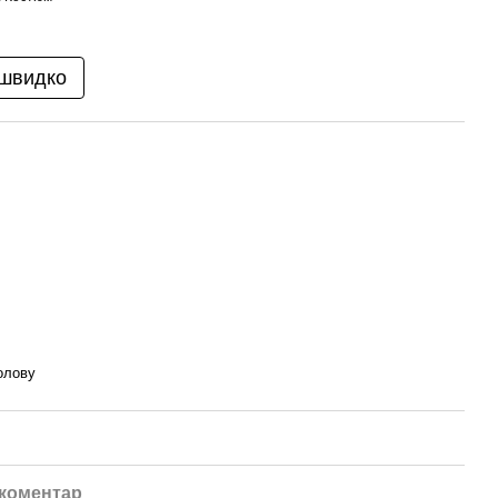
 швидко
олову
 коментар