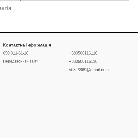
антія
Контактна інформація
050 011-61-16
+380500116116
+380500116116
Передзвонити вам?
stl826869@gmail.com