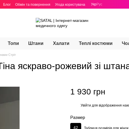
Укр
Рус
Блог
Обмін та повернення
Угода користувача
Топи
Штани
Халати
Теплі костюми
Чо
нами Стріт
іна яскраво-рожевий зі штан
1 930 грн
Увійти
для відображення нак
%
Размер
42
Таблиця розмірів для жінок