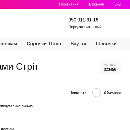
Порівняння
Бажання
Вхід
050 011-61-16
Передзвонити вам?
ловікам
Сорочки. Поло
Взуття
Шапочки
ами Стріт
Артикул
023456
Порівняти
В бажання
опичувальної знижки
. Костюм