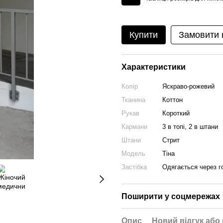
Купити
Замовити
Характеристики
Колір
Яскраво-рожевий
Тканина
Коттон
Рукав
Короткий
Кармани
3 в топі, 2 в штани
Штани
Стрит
Модель
Тіна
Застібка
Одягається через г
Поширити у соцмережах
Опис
Новий відгук або