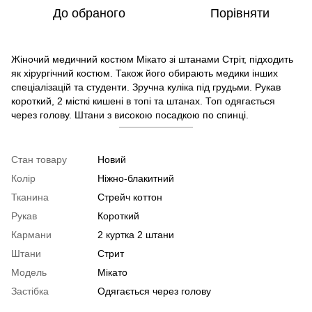
До обраного
Порівняти
Жіночий медичний костюм Мікато зі штанами Стріт, підходить
як хірургічний костюм. Також його обирають медики інших
спеціалізацій та студенти. Зручна куліка під грудьми. Рукав
короткий, 2 місткі кишені в топі та штанах. Топ одягається
через голову. Штани з високою посадкою по спинці.
Стан товару
Новий
Колір
Ніжно-блакитний
Тканина
Стрейч коттон
Рукав
Короткий
Кармани
2 куртка 2 штани
Штани
Стрит
Модель
Мікато
Застібка
Одягається через голову