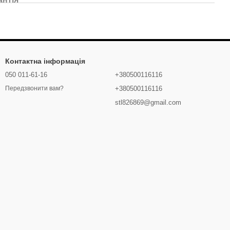
Контактна інформація
050 011-61-16
+380500116116
+380500116116
Передзвонити вам?
stl826869@gmail.com