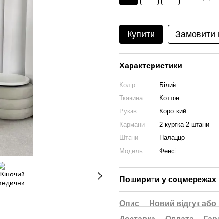
Купити
Замовити
Характеристики
Колір
Білий
Тканина
Коттон
Рукав
Короткий
Кармани
2 куртка 2 штани
Штани
Палаццо
Модель
Фенсі
Поширити у соцмережах
Опис
Новий відгук або
Доставка
Оплата
Гар