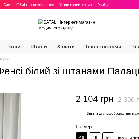
Укр
Рус
Блог
Обмін та повернення
Угода користувача
Топи
Штани
Халати
Теплі костюми
Чо
ццо 46
енсі білий зі штанами Палац
2 104 грн
2 300 
Увійти
для відображення нак
%
Размер
46
48
50
Таблиця роз