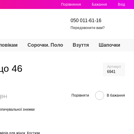
Порівняння
Бажання
Вхід
050 011-61-16
Передзвонити вам?
ловікам
Сорочки. Поло
Взуття
Шапочки
цо 46
Артикул
6941
грн
Порівняти
В бажання
опичувальної знижки
мірів для жінок. Костюм