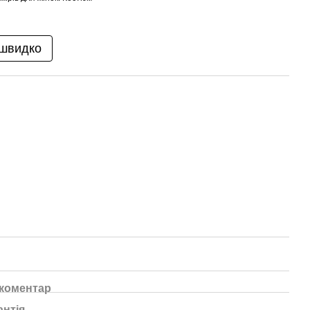
 швидко
 коментар
антія