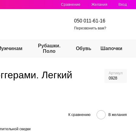
Сравнение
Желания
Вход
050 011-61-16
Перезвонить вам?
Рубашки.
Мужчинам
Обувь
Шапочки
Поло
ггерами. Легкий
Артикул
0928
К сравнению
В желания
пительной скидки