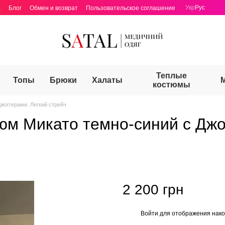
Укр
Рус
а
Блог
Обмен и возврат
Пользовательское соглашение
Теплые
Топы
Брюки
Халаты
костюмы
жоггерами. Легкий стрейч
юм Микато темно-синий с Джо
2 200 грн
Войти
для отображения нако
%