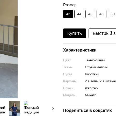
Размер
42
44
46
48
50
Купить
Быстрый з
Характеристики
Цвет
Темно-синий
Ткань
Стрейч легкий
Рукав
Короткий
Карманы
2 в топе, 2 в штана
Брюки
Джоггер
Модель
Микато
Поделиться в соцсетях