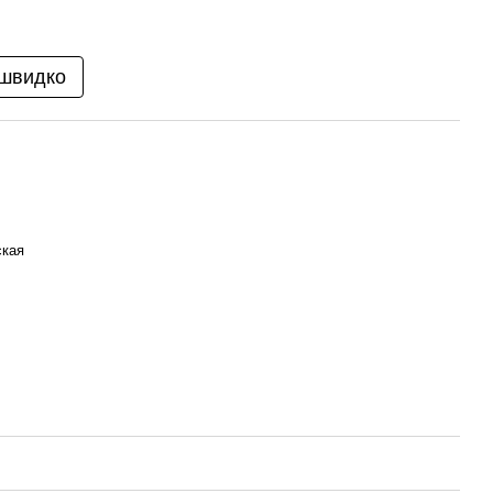
 швидко
ская