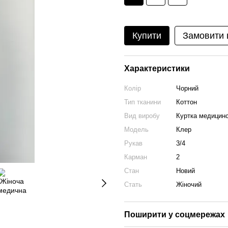
Купити
Замовити
Характеристики
Колір
Чорний
Тип тканини
Коттон
Вид виробу
Куртка медицин
Модель
Клер
Рукав
3/4
Карман
2
Стан
Новий
Стать
Жіночий
Поширити у соцмережах