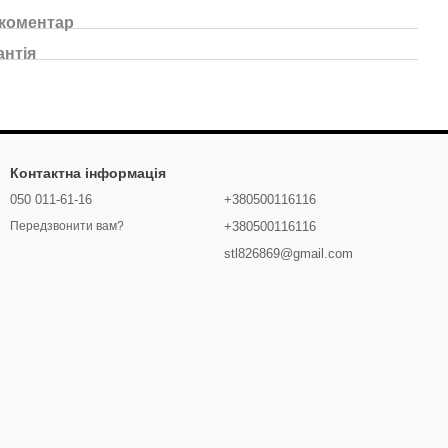
 коментар
антія
Контактна інформація
050 011-61-16
+380500116116
+380500116116
Передзвонити вам?
stl826869@gmail.com