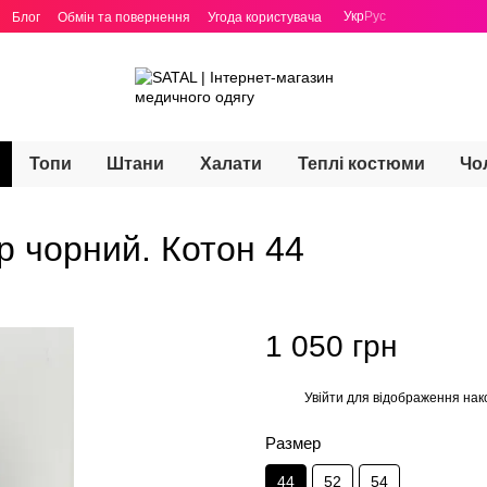
Укр
Рус
Блог
Обмін та повернення
Угода користувача
Топи
Штани
Халати
Теплі костюми
Чо
р чорний. Котон 44
1 050 грн
Увійти
для відображення нак
%
Размер
44
52
54